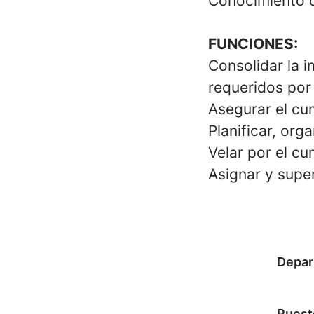
Conocimiento d
FUNCIONES:
Consolidar la i
requeridos por
Asegurar el cum
Planificar, org
Velar por el cu
Asignar y super
Depar
Puest