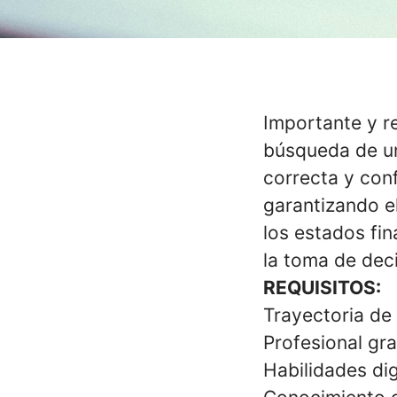
Importante y r
búsqueda de un
correcta y con
garantizando el
los estados fin
la toma de dec
REQUISITOS:
Trayectoria de 
Profesional gr
Habilidades di