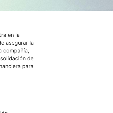
ra en la
e asegurar la
la compañía,
nsolidación de
inanciera para