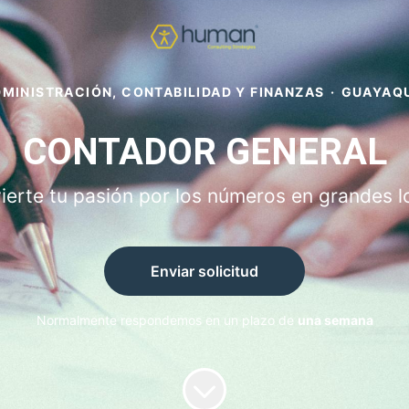
MINISTRACIÓN, CONTABILIDAD Y FINANZAS
·
GUAYAQU
CONTADOR GENERAL
ierte tu pasión por los números en grandes l
Enviar solicitud
Normalmente respondemos en un plazo de
una semana