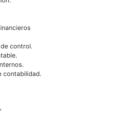
ión.
financieros
 de control.
ntable.
internos.
e contabilidad.
Y