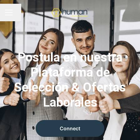
Compartir página
MENÚ DE EMPLEO
Postula en nuestra
Plataforma de
Selección & Ofertas
Laborales
Connect