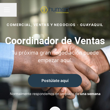
Compartir página
MENÚ DE EMPLEO
COMERCIAL, VENTAS Y NEGOCIOS
·
GUAYAQUIL
Coordinador de Ventas
Tu próxima gran negociación puede
empezar aquí.
Postúlate aquí
Normalmente respondemos en un plazo de
una semana