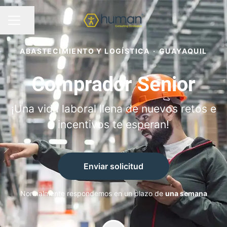
Compartir página
MENÚ DE EMPLEO
ABASTECIMIENTO Y LOGÍSTICA
·
GUAYAQUIL
Comprador Senior
¡Una vida laboral llena de nuevos retos e
incentivos te esperan!
Enviar solicitud
Normalmente respondemos en un plazo de
una semana