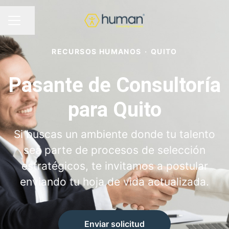
Compartir página
MENÚ DE EMPLEO
RECURSOS HUMANOS
·
QUITO
Pasante de Consultoría
para Quito
Si buscas un ambiente donde tu talento
sea parte de procesos de selección
estratégicos, te invitamos a postular
enviando tu hoja de vida actualizada.
Enviar solicitud