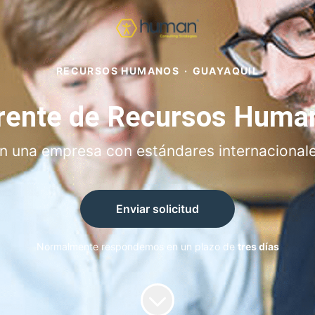
RECURSOS HUMANOS
·
GUAYAQUIL
rente de Recursos Huma
en una empresa con estándares internacional
Enviar solicitud
Normalmente respondemos en un plazo de
tres días