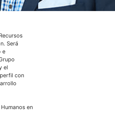
 Recursos
n. Será
o e
 Grupo
y el
perfil con
arrollo
s Humanos en