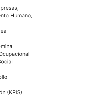
mpresas,
lento Humano,
rea
nómina
 Ocupacional
Social
llo
ón (KPIS)