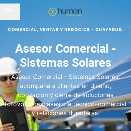
Compartir página
MENÚ DE EMPLEO
COMERCIAL, VENTAS Y NEGOCIOS
·
GUAYAQUIL
Asesor Comercial -
Sistemas Solares
Asesor Comercial - Sistemas Solares:
acompaña a clientes en diseño,
cotización y cierre de soluciones
fotovoltaicas; asesoría técnico–comercial
y relaciones duraderas.