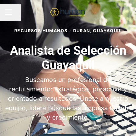
Compartir página
MENÚ DE EMPLEO
RECURSOS HUMANOS
·
DURAN, GUAYAQUIL
Analista de Selección
Guayaquil
Buscamos un profesional de
reclutamiento: estratégico, proactivo y
orientado a resultados. Únete a nuestro
equipo, lidera búsquedas, impulsa talento
y crecimiento.