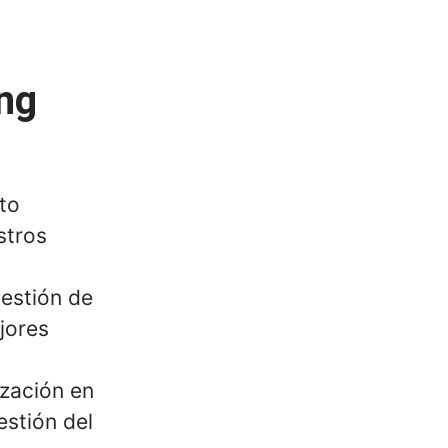
ng
to
stros
estión de
jores
ización en
estión del