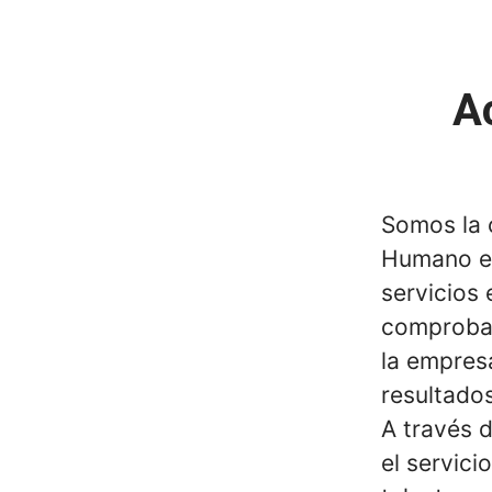
A
Somos la 
Humano en
servicios 
comprobad
la empres
resultados
A través d
el servici