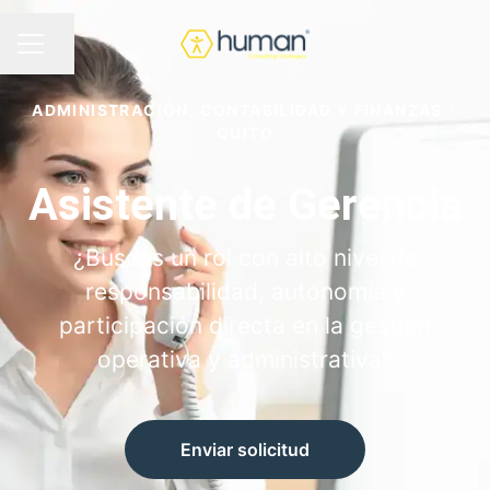
Compartir página
MENÚ DE EMPLEO
ADMINISTRACIÓN, CONTABILIDAD Y FINANZAS
·
QUITO
Asistente de Gerencia
¿Buscas un rol con alto nivel de
responsabilidad, autonomía y
participación directa en la gestión
operativa y administrativa?
Enviar solicitud