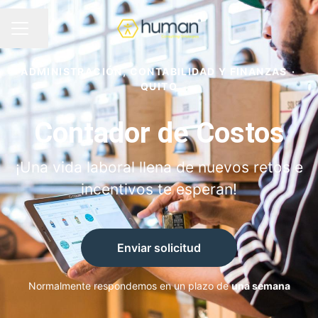
Compartir página
MENÚ DE EMPLEO
ADMINISTRACIÓN, CONTABILIDAD Y FINANZAS
·
QUITO
Contador de Costos
¡Una vida laboral llena de nuevos retos e
incentivos te esperan!
Enviar solicitud
Normalmente respondemos en un plazo de
una semana