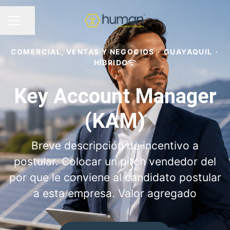
Compartir página
MENÚ DE EMPLEO
COMERCIAL, VENTAS Y NEGOCIOS
·
GUAYAQUIL
·
HÍBRIDO
Key Account Manager
(KAM)
Breve descripción de incentivo a
postular. Colocar un pitch vendedor del
por que le conviene al candidato postular
a esta empresa. Valor agregado