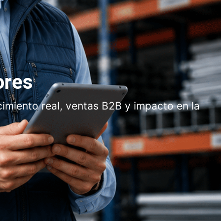
ores
cimiento real, ventas B2B y impacto en la