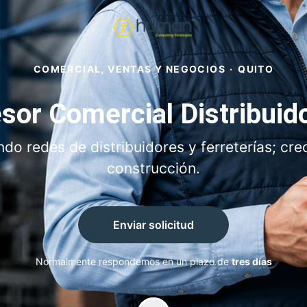
COMERCIAL, VENTAS Y NEGOCIOS
·
QUITO
sor Comercial Distribuid
ndo redes de distribuidores y ferreterías; cre
construcción.
Enviar solicitud
Normalmente respondemos en un plazo de
tres días