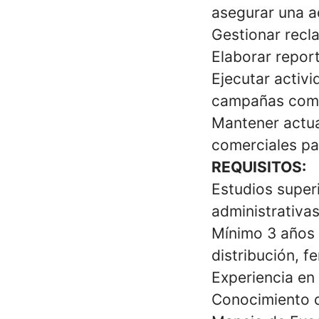
asegurar una a
Gestionar recl
Elaborar report
Ejecutar activ
campañas come
Mantener actua
comerciales par
REQUISITOS:
Estudios super
administrativas
Mínimo 3 años 
distribución, f
Experiencia en 
Conocimiento d