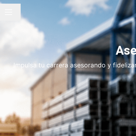
Compartir página
MENÚ DE EMPLEO
Ase
Impulsa tu carrera asesorando y fideliza